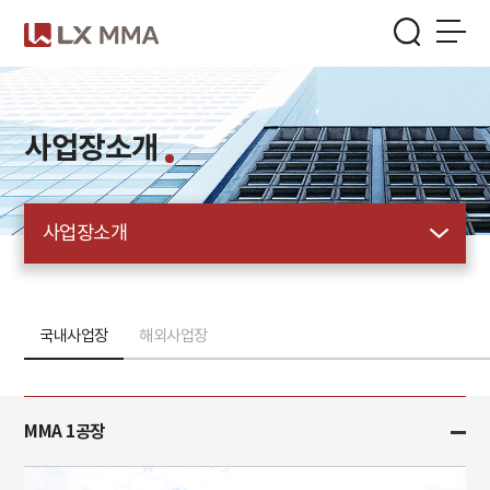
Skip
to
the
menu
/
본문가기
사업장소개
사업장소개
국내사업장
해외사업장
MMA 1공장