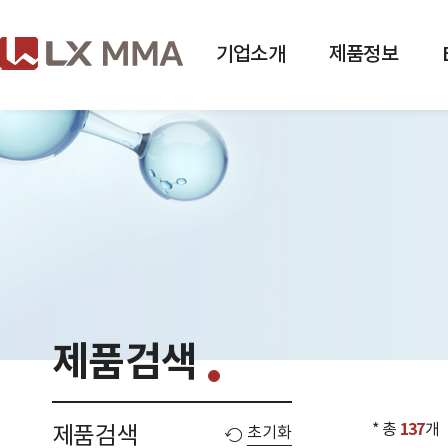
Skip
to
the
menu
기업소개
제품정보
/
본문가기
제품검색
* 총
137
개
제품검색
초기화