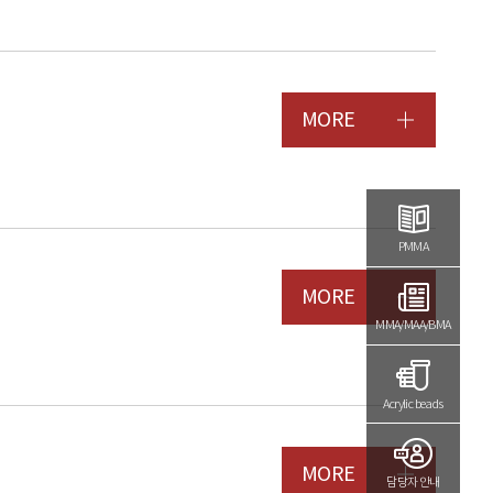
MORE
PMMA
MORE
MMA/MAA/BMA
Acrylic beads
MORE
담당자 안내