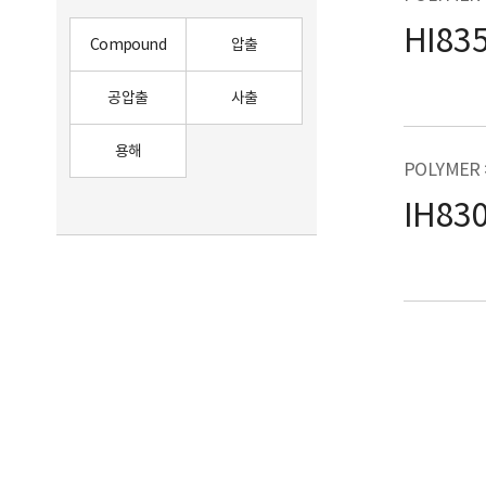
HI83
자동차
자동차
Compound
압출
헤드램프
램프 렌즈
인장강도
휴대폰
공압출
사출
가전윈도우
BackCover
용해
가전하우징
용기
POLYMER
0
75
IH83
식품용기
화장품용기
건축용시트
Decosheet
인장신율
페인트
코팅
접착제
도료
0
114
가전
윈도우
가전커버
간판
굴곡강도