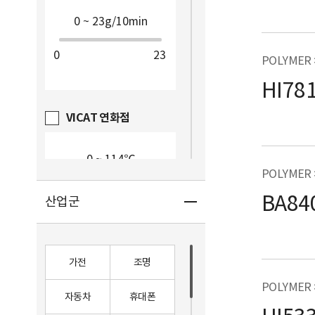
0
23
POLYMER
HI78
VICAT 연화점
POLYMER
0
114
BA84
산업군
열변형온도_annealed
가전
조명
POLYMER 
자동차
휴대폰