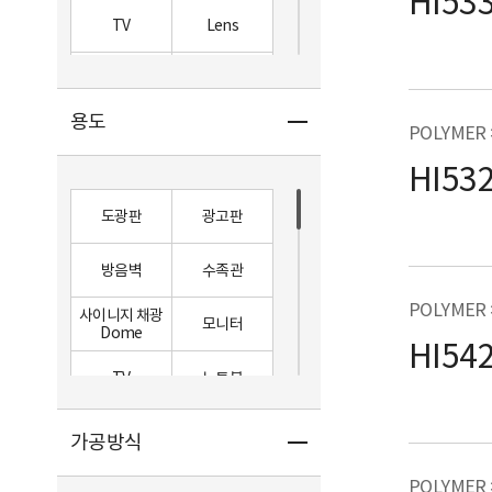
HI53
0
111
TV
Lens
용기
화장품
용도
Charpy 충격강도
POLYMER 
건축
도로
HI53
페인트
도광판
광고판
0
10
방음벽
수족관
POLYMER
사이니지 채광
모니터
Dome
Rockwell 경도
HI54
TV
노트북
LED Chip
조명
가공방식
Lens
0
102
자동차 후미등
자동차 계기판
POLYMER