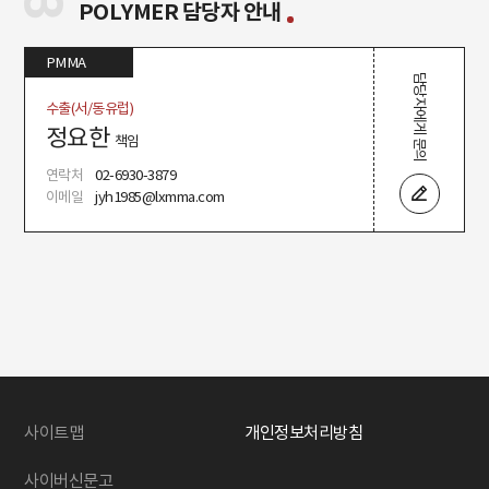
POLYMER 담당자 안내
PMMA
담당자에게 문의
수출(서/동유럽)
정요한
책임
연락처
02-6930-3879
이메일
jyh1985@lxmma.com
사이트맵
개인정보처리방침
사이버신문고